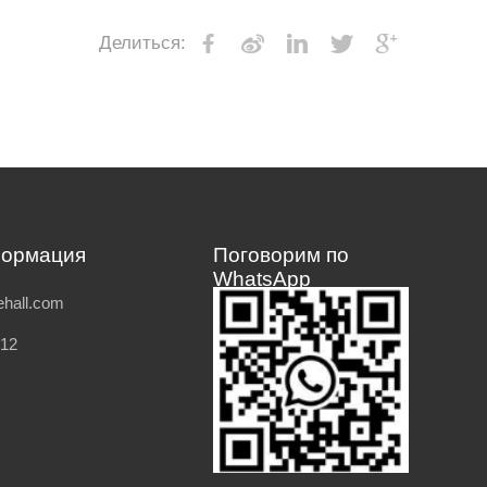
Делиться:
формация
Поговорим по
WhatsApp
hall.com
212