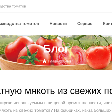
одства томатов
изводства томатов
Новости
Сервис
Кон
Блог
Главная
|
Блог
атную мякоть из свежих 
широко используемым в пищевой промышленности, часто
ю мякоть из свежих томатов? На фабриках, из-за больш