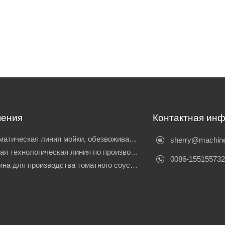
ения
Контактная ин
Автоматическая линия мойки, обезвоживания, классификации y envasado de tomates
sherry@machine
Полная технологическая линия по производству томатной пасты
0086-15515573
Машина для производства томатного соуса небольшого размера