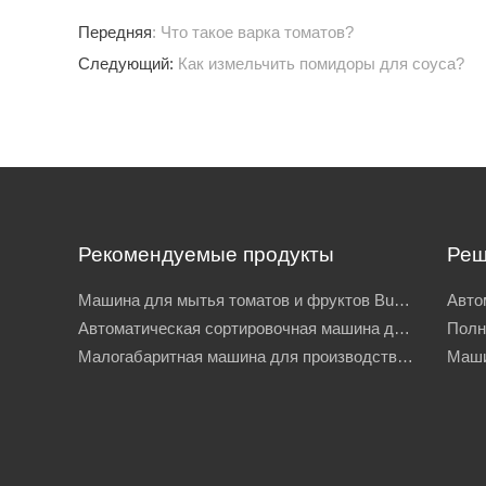
Передняя
: Что такое варка томатов?
Следующий:
Как измельчить помидоры для соуса?
Рекомендуемые продукты
Реш
Машина для мытья томатов и фруктов Bubble для очистки овощей
Автоматическая сортировочная машина для сортировки томатов на продажу
Малогабаритная машина для производства томатной мякоти