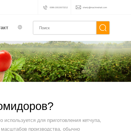
0086-15515573212
sherry@machinehall.com
такт
помидоров?
 используется для приготовления кетчупа,
их масштабов производства, обычно