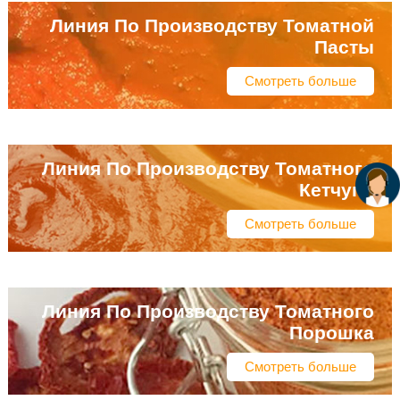
Линия По Производству Томатной
Пасты
Смотреть больше
Линия По Производству Томатного
Кетчупа
Смотреть больше
Линия По Производству Томатного
Порошка
Смотреть больше