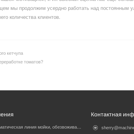
дущем мы продолжим усердно работать над постоянным у
его количества клиентов.
ого кетчупа
ереработке томатов?
ения
Контактная ин
Автоматическая линия мойки, обезвоживания, классификации y envasado de tomates
sherry@machine