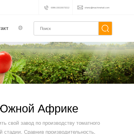
0086-15515573212
sherry@machinehall.com
такт
в Южной Африке
ть свой завод по производству томатного
ей стадии. Сравнив производительность,