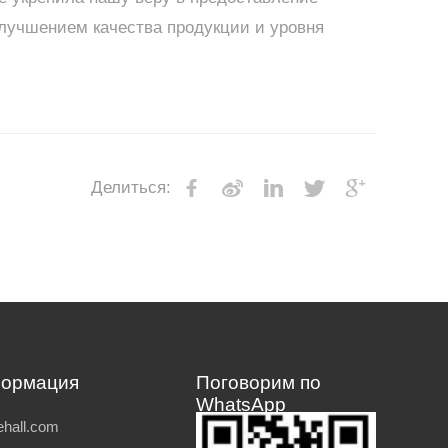
лучшением качества продукции и уровня
Делиться:
формация
Поговорим по
WhatsApp
hall.com